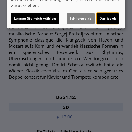
Philharmoniker unter
zurückziehen.
Chefdirigent Kirill Petrenko,
Konzerterlebnis
dass selbst große Traditionen
Lassen Sie mich wählen
Ich lehne ab
Das ist ok
mit Augenzwinkern
funktionieren. Im Mittelpunkt steht eine spritzige
musikalische Parodie: Sergej Prokofjew nimmt in seiner
Symphonie classique die Klangwelt von Haydn und
Mozart aufs Korn und verwandelt klassische Formen in
ein spielerisches Feuerwerk aus Rhythmus,
Überraschungen und pointierten Wendungen. Doch
damit nicht genug: Dmitri Schostakowitsch hatte die
Wiener Klassik ebenfalls im Ohr, als er sein gewitztes
Doppelkonzert für Klavier und Trompete komponierte.
Do 31.12.
2D
17:00
Für Tickets auf die Uhrzeit klicken.