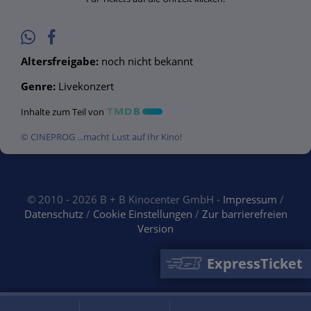
Altersfreigabe:
noch nicht bekannt
Genre:
Livekonzert
Inhalte zum Teil von
© CINEPROG ...macht Lust auf Ihr Kino!
© 2010 - 2026 B + B Kinocenter GmbH -
Impressum
/
Datenschutz
/
Cookie Einstellungen
/
Zur barrierefreien
Version
ExpressTicket