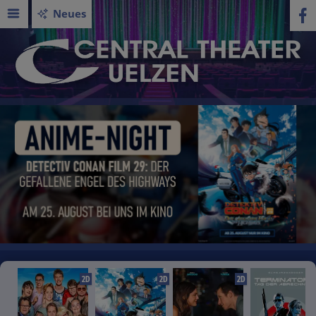
Neues
2D
2D
2D