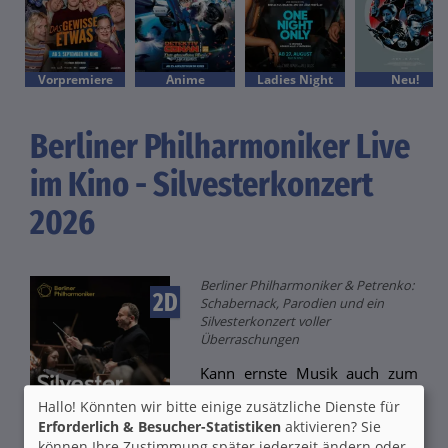
Vorpremiere
Anime
Ladies Night
Neu!
Berliner Philharmoniker Live
im Kino - Silvesterkonzert
2026
Berliner Philharmoniker & Petrenko:
2D
Schabernack, Parodien und ein
Silvesterkonzert voller
Überraschungen
Kann ernste Musik auch zum
Lachen bringen? Ja - und wie!
Hallo! Könnten wir bitte einige zusätzliche Dienste für
Beim Silvesterkonzert 2026
Erforderlich & Besucher-Statistiken
aktivieren? Sie
zeigen die Berliner
können Ihre Zustimmung später jederzeit ändern oder