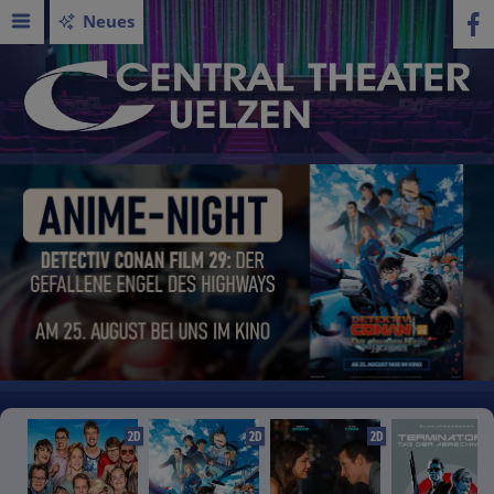
Neues
2D
2D
2D