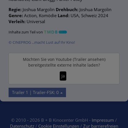
Regie:
Joshua Margolin
Drehbuch:
Joshua Margolin
Genre:
Action, Komödie
Land:
USA, Schweiz 2024
Verleih:
Universal
Inhalte zum Teil von
© CINEPROG ...macht Lust auf Ihr Kino!
Möchten Sie von
Youtube (Trailer ansehen)
bereitgestellte externe Inhalte laden?
Ja
Trailer 1 | Trailer-FSK: 0
© 2010 - 2026 B + B Kinocenter GmbH -
Impressum
/
Datenschutz
/
Cookie Einstellungen
/
Zur barrierefreien