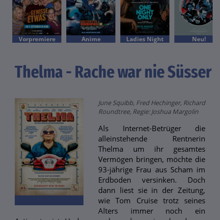
Vorpremiere
Anime
Ladies Night
Neu!
Thelma - Rache war nie Süsser
June Squibb, Fred Hechinger, Richard
Roundtree, Regie: Joshua Margolin
Als Internet-Betrüger die
alleinstehende Rentnerin
Thelma um ihr gesamtes
Vermögen bringen, möchte die
93-jährige Frau aus Scham im
Erdboden versinken. Doch
dann liest sie in der Zeitung,
wie Tom Cruise trotz seines
Alters immer noch ein