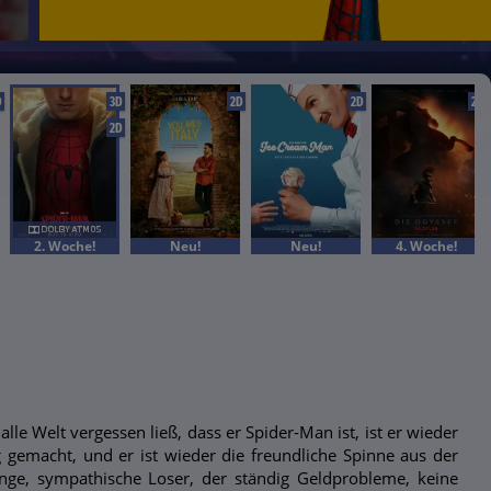
D
3D
2D
2D
2D
2D
2. Woche!
Neu!
Neu!
4. Woche!
e Welt vergessen ließ, dass er Spider-Man ist, ist er wieder
gig gemacht, und er ist wieder die freundliche Spinne aus der
unge, sympathische Loser, der ständig Geldprobleme, keine