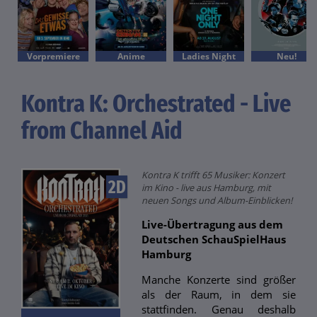
Vorpremiere
Anime
Ladies Night
Neu!
Kontra K: Orchestrated - Live
from Channel Aid
Kontra K trifft 65 Musiker: Konzert
2D
im Kino - live aus Hamburg, mit
neuen Songs und Album-Einblicken!
Live-Übertragung aus dem
Deutschen SchauSpielHaus
Hamburg
Manche Konzerte sind größer
als der Raum, in dem sie
stattfinden. Genau deshalb