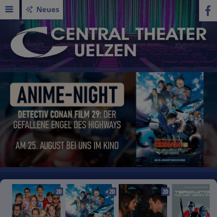
Neues
2D
2D
2D