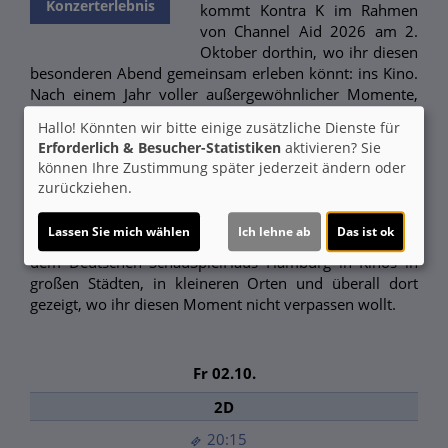
Konzerterlebnis
kommt Kontra K im Rahmen
von Channel Aid 2026 am 2.
Oktober dorthin, wo ihr diesen
besonderen Abend gemeinsam erleben könnt: ins Kino.
Nach einem Jahr voller außergewöhnlicher Momente,
ausverkaufter Hallen und dem erfolgreichsten
Hallo! Könnten wir bitte einige zusätzliche Dienste für
deutschsprachigen Album des Jahres wagt er etwas, das
Erforderlich & Besucher-Statistiken
aktivieren? Sie
es so noch nicht gegeben hat. Sein Konzert wird live aus
können Ihre Zustimmung später jederzeit ändern oder
Hamburg übertragen - gemeinsam mit einem 65-
zurückziehen.
köpfigen Orchester und auf der großen Leinwand.
Lassen Sie mich wählen
Ich lehne ab
Das ist ok
Am 2. Oktober wird das außergewöhnliche Konzert aus
dem Deutschen SchauSpielHaus Hamburg in Kinos in
großen Städten, in kleineren Orten und überall dort
gezeigt, wo ihr diesen Moment nicht verpassen wollt.
Fr 02.10.
2D
20:15