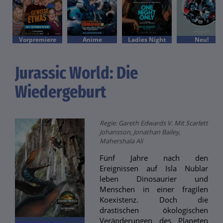
Vorpremiere
Anime
Ladies Night
Neu!
Jurassic World: Die
Wiedergeburt
Regie: Gareth Edwards V. Mit Scarlett
Johansson, Jonathan Bailey,
Mahershala Ali
Fünf Jahre nach den
Ereignissen auf Isla Nublar
leben Dinosaurier und
Menschen in einer fragilen
Koexistenz. Doch die
drastischen ökologischen
Veränderungen des Planeten