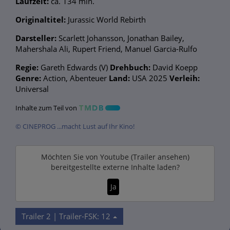
Laufzeit:
ca. 134 min.
Originaltitel:
Jurassic World Rebirth
Darsteller:
Scarlett Johansson, Jonathan Bailey,
Mahershala Ali, Rupert Friend, Manuel Garcia-Rulfo
Regie:
Gareth Edwards (V)
Drehbuch:
David Koepp
Genre:
Action, Abenteuer
Land:
USA 2025
Verleih:
Universal
Inhalte zum Teil von
© CINEPROG ...macht Lust auf Ihr Kino!
Möchten Sie von
Youtube (Trailer ansehen)
bereitgestellte externe Inhalte laden?
Ja
Trailer 2 | Trailer-FSK: 12