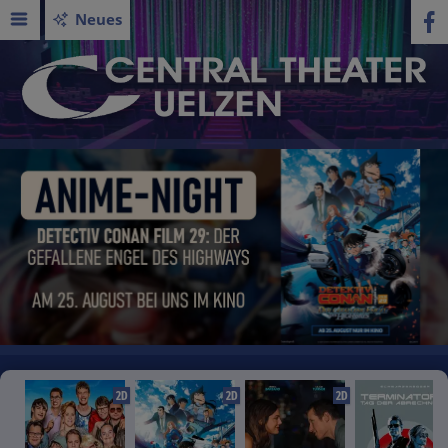
Neues
2D
2D
2D