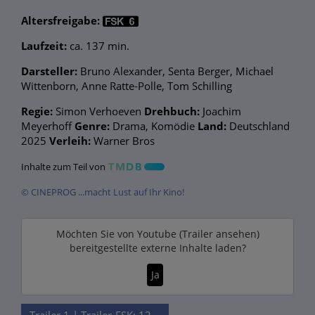
Altersfreigabe:
Laufzeit:
ca. 137 min.
Darsteller:
Bruno Alexander, Senta Berger, Michael
Wittenborn, Anne Ratte-Polle, Tom Schilling
Regie:
Simon Verhoeven
Drehbuch:
Joachim
Meyerhoff
Genre:
Drama, Komödie
Land:
Deutschland
2025
Verleih:
Warner Bros
Inhalte zum Teil von
© CINEPROG ...macht Lust auf Ihr Kino!
Möchten Sie von
Youtube (Trailer ansehen)
bereitgestellte externe Inhalte laden?
Ja
Trailer 1 | Trailer-FSK: 12