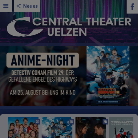
Neues
2D
2D
2D