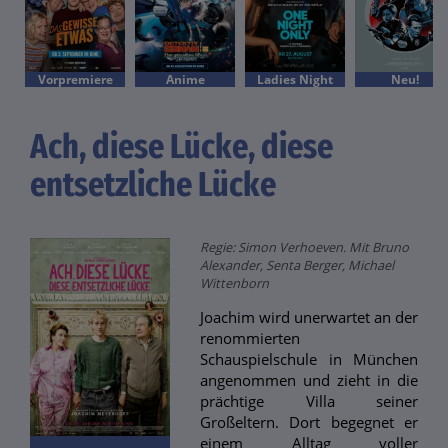
Vorpremiere
Anime
Ladies Night
Neu!
Ach, diese Lücke, diese
entsetzliche Lücke
Regie: Simon Verhoeven. Mit Bruno
Alexander, Senta Berger, Michael
Wittenborn
Joachim wird unerwartet an der
renommierten
Schauspielschule in München
angenommen und zieht in die
prächtige Villa seiner
Großeltern. Dort begegnet er
einem Alltag voller