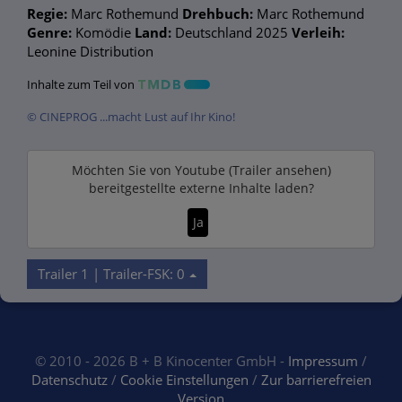
Regie:
Marc Rothemund
Drehbuch:
Marc Rothemund
Genre:
Komödie
Land:
Deutschland 2025
Verleih:
Leonine Distribution
Inhalte zum Teil von
© CINEPROG ...macht Lust auf Ihr Kino!
Möchten Sie von
Youtube (Trailer ansehen)
bereitgestellte externe Inhalte laden?
Ja
Trailer 1 | Trailer-FSK: 0
© 2010 - 2026 B + B Kinocenter GmbH -
Impressum
/
Datenschutz
/
Cookie Einstellungen
/
Zur barrierefreien
Version