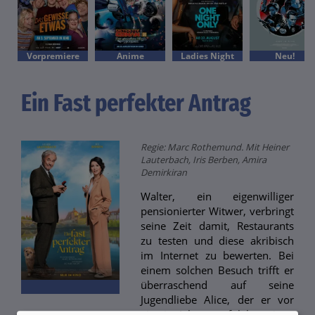
Vorpremiere
Anime
Ladies Night
Neu!
Ein Fast perfekter Antrag
Regie: Marc Rothemund. Mit Heiner
Lauterbach, Iris Berben, Amira
Demirkiran
Walter, ein eigenwilliger
pensionierter Witwer, verbringt
seine Zeit damit, Restaurants
zu testen und diese akribisch
im Internet zu bewerten. Bei
einem solchen Besuch trifft er
überraschend auf seine
Jugendliebe Alice, der er vor
vierzig Jahren erfolglos einen