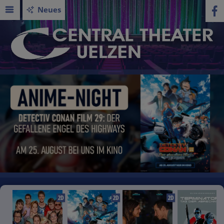
Neues
2D
2D
2D