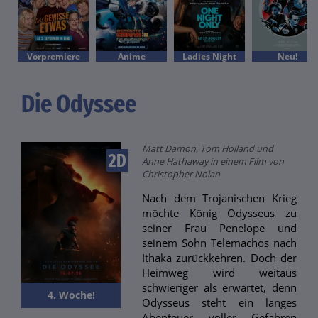
Vorpremiere
Anime
Ladies Night
Neu!
Die Odyssee
Matt Damon, Tom Holland und
2D
Anne Hathaway in einem Film von
Christopher Nolan
Nach dem Trojanischen Krieg
möchte König Odysseus zu
seiner Frau Penelope und
seinem Sohn Telemachos nach
Ithaka zurückkehren. Doch der
Heimweg wird weitaus
schwieriger als erwartet, denn
4. Woche!
Odysseus steht ein langes
Abenteuer voller Gefahren