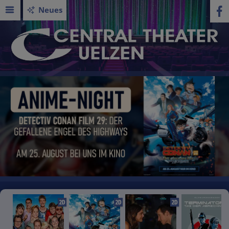
Neues
2D
2D
2D