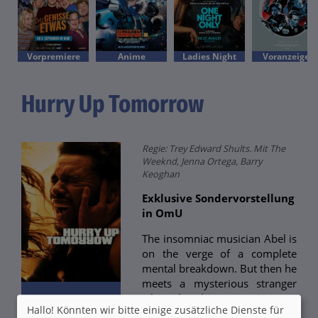
Vorpremiere
Anime
Ladies Night
Voranzeige!
Hurry Up Tomorrow
Regie: Trey Edward Shults. Mit The
Weeknd, Jenna Ortega, Barry
Keoghan
Exklusive Sondervorstellung
in OmU
The insomniac musician Abel is
on the verge of a complete
mental breakdown. But then he
meets a mysterious stranger
who takes him on a journey.
Hallo! Könnten wir bitte einige zusätzliche Dienste für
During this journey, Abel´s