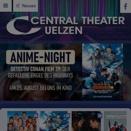
Neues
2D
2D
2D