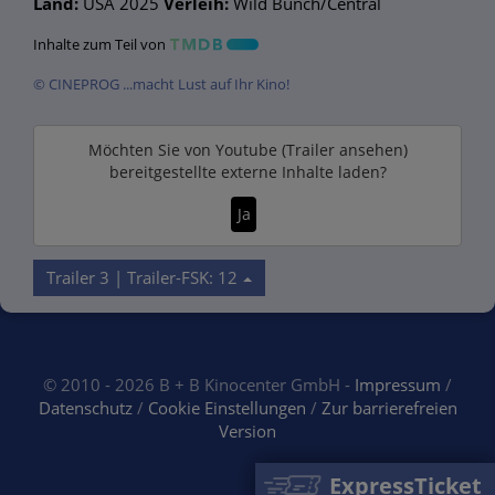
Land:
USA 2025
Verleih:
Wild Bunch/Central
Inhalte zum Teil von
© CINEPROG ...macht Lust auf Ihr Kino!
Möchten Sie von
Youtube (Trailer ansehen)
bereitgestellte externe Inhalte laden?
Ja
Trailer 3 | Trailer-FSK: 12
© 2010 - 2026 B + B Kinocenter GmbH -
Impressum
/
Datenschutz
/
Cookie Einstellungen
/
Zur barrierefreien
Version
ExpressTicket