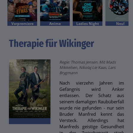
Vorpremiere
Anime
Ladies Night
Neu!
Therapie für Wikinger
Regie: Thomas Jensen. Mit Mads
Mikkelsen, Nikolaj Lie Kaas, Lars
Brygmann
Nach vierzehn Jahren im
Gefängnis wird Anker
entlassen. Der Schatz aus
seinem damaligen Raubüberfall
wurde nie gefunden - nur sein
Bruder Manfred kennt das
Versteck. Allerdings hat
Manfreds geistige Gesundheit
in der Zwischenzeit stark